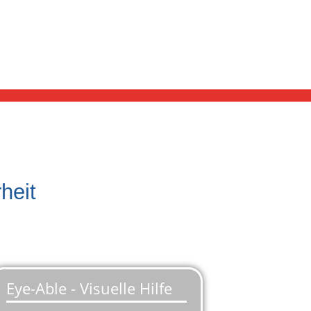
heit
Werkstatt. Mit der
zertifizierten
r gesamten Fahrradbranche neue