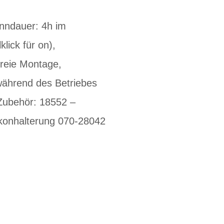
nndauer: 4h im
lick für on),
freie Montage,
 während des Betriebes
 Zubehör: 18552 –
ikonhalterung 070-28042