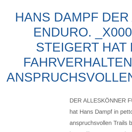
HANS DAMPF DER 
ENDURO. _X000
TEIGERT HAT H
AHRVERHALTEN 
NSPRUCHSVOLLEN 
DER ALLESKÖNNER FÜR
hat Hans Dampf in pett
anspruchsvollen Trails 