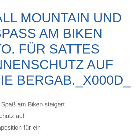
ALL MOUNTAIN UND
ASS AM BIKEN S
. FÜR SATTES F
ENSCHUTZ AUF A
E BERGAB._X000D_
aß am Biken steigert
chutz auf
osition für ein