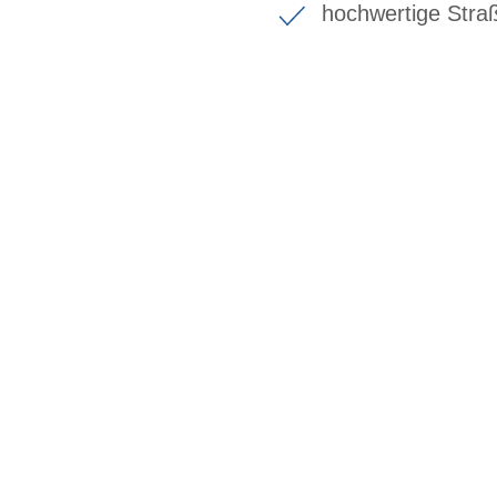
hochwertige Stra
BIKE-LEASING
EINFACH UND PREISGÜNSTIG ZUM NEU
Wir beraten Sie gerne welches Bike zu Ihre
Anforderungen passt - und können Ihnen att
Konditionen vermitteln.
In drei Schritten zum neuen Bike: