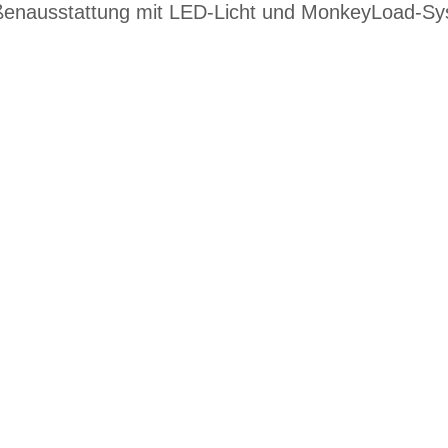
ßenausstattung mit LED-Licht und MonkeyLoad-S
EN DIENSTRAD
n und Ihren
raktive Leasing-