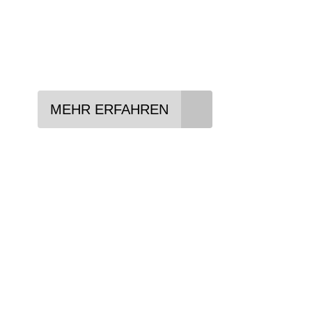
Lieblings-Bike aussuchen
Vertrag abschließen
Abholen und Spaß haben
MEHR ERFAHREN