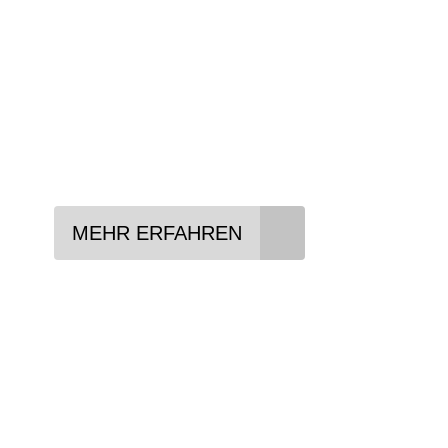
Konditionen vermitteln.
In drei Schritten zum neuen Bike:
Lieblings-Bike aussuchen
Vertrag abschließen
Abholen und Spaß haben
MEHR ERFAHREN