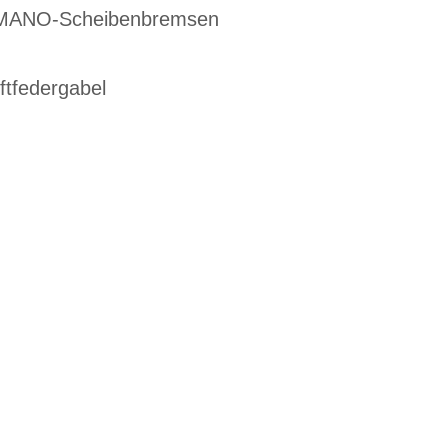
IMANO-Scheibenbremsen
tfedergabel
EN DIENSTRAD
n und Ihren
raktive Leasing-