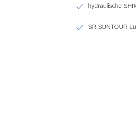
hydraulische SH
SR SUNTOUR Luf
BIKE-LEASING
EINFACH UND PREISGÜNSTIG ZUM NEU
Wir beraten Sie gerne welches Bike zu Ihre
Anforderungen passt - und können Ihnen att