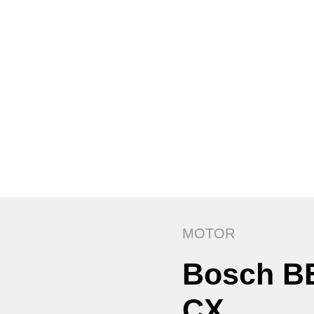
MOTOR
Bosch B
CX