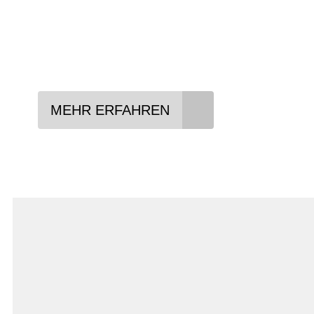
Lieblings-Bike aussuchen
Vertrag abschließen
Abholen und Spaß haben
MEHR ERFAHREN