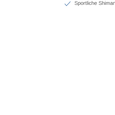
Sportliche Shima
BIKE-LEASING
EINFACH UND PREISGÜNSTIG ZUM NEU
Wir beraten Sie gerne welches Bike zu Ihre
Anforderungen passt - und können Ihnen att
Konditionen vermitteln.
In drei Schritten zum neuen Bike: