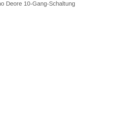
no Deore 10-Gang-Schaltung
EN DIENSTRAD
n und Ihren
raktive Leasing-