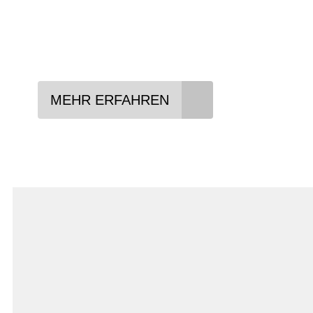
Lieblings-Bike aussuchen
Vertrag abschließen
Abholen und Spaß haben
MEHR ERFAHREN