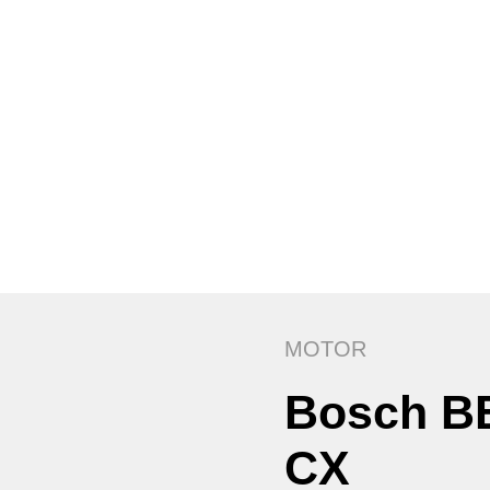
MOTOR
Bosch B
CX