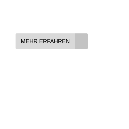
Lieblings-Bike aussuchen
Vertrag abschließen
Abholen und Spaß haben
MEHR ERFAHREN