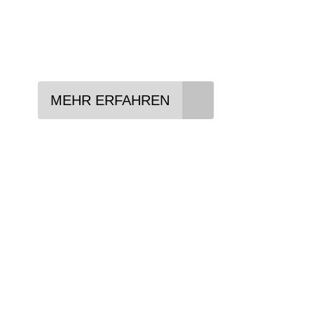
Lieblings-Bike aussuchen
Vertrag abschließen
Abholen und Spaß haben
MEHR ERFAHREN