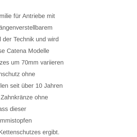
lie für Antriebe mit
längenverstellbarem
 der Technik und wird
ese Catena Modelle
utzes um 70mm variieren
enschutz ohne
len seit über 10 Jahren
n Zahnkränze ohne
ass dieser
ummistopfen
Kettenschutzes ergibt.