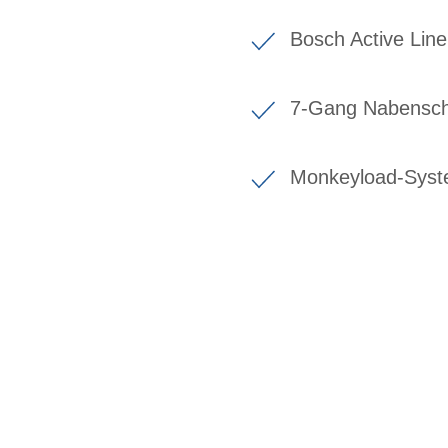
Bosch Active Lin
7-Gang Nabenscha
Monkeyload-Syst
BIKE-LEASING
EINFACH UND PREISGÜNSTIG ZUM NEU