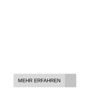
Wir beraten Sie gerne welches Bike zu Ihre
Anforderungen passt - und können Ihnen att
Konditionen vermitteln.
In drei Schritten zum neuen Bike:
Lieblings-Bike aussuchen
Vertrag abschließen
Abholen und Spaß haben
MEHR ERFAHREN