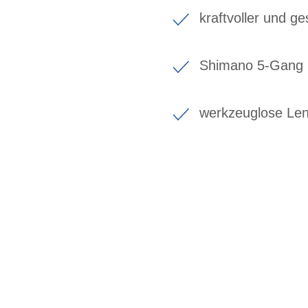
kraftvoller und 
Shimano 5-Gang E
werkzeuglose Len
BIKE-LEASING
EINFACH UND PREISGÜNSTIG ZUM NEU