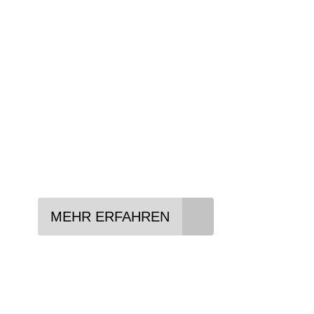
Wir beraten Sie gerne welches Bike zu Ihre
Anforderungen passt - und können Ihnen att
Konditionen vermitteln.
In drei Schritten zum neuen Bike:
Lieblings-Bike aussuchen
Vertrag abschließen
Abholen und Spaß haben
MEHR ERFAHREN