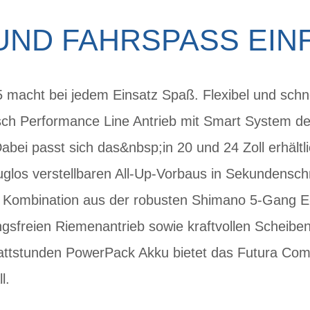
 UND FAHRSPASS EI
macht bei jedem Einsatz Spaß. Flexibel und schne
sch Performance Line Antrieb mit Smart System der
Dabei passt sich das&nbsp;in 20 und 24 Zoll erhält
los verstellbaren All-Up-Vorbaus in Sekundensch
Kombination aus der robusten Shimano 5-Gang E-
gsfreien Riemenantrieb sowie kraftvollen Scheib
attstunden PowerPack Akku bietet das Futura Compa
l.