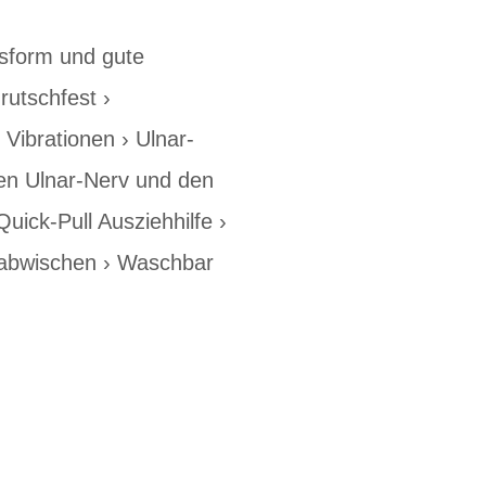
ssform und gute
rutschfest ›
ibrationen › Ulnar-
den Ulnar-Nerv und den
uick-Pull Ausziehhilfe ›
abwischen › Waschbar