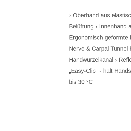
› Oberhand aus elastisc
Belüftung › Innenhand a
Ergonomisch geformte P
Nerve & Carpal Tunnel P
Handwurzelkanal › Refle
„Easy-Clip“ - hält Ha
bis 30 °C