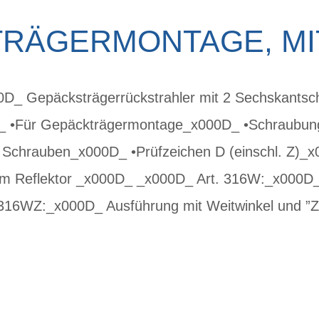
TRÄGERMONTAGE, MI
0D_ Gepäcksträgerrückstrahler mit 2 Sechskantsc
_ •Für Gepäckträgermontage_x000D_ •Schraubun
 Schrauben_x000D_ •Prüfzeichen D (einschl. Z)_x
em Reflektor _x000D_ _x000D_ Art. 316W:_x000D_
316WZ:_x000D_ Ausführung mit Weitwinkel und ”Z