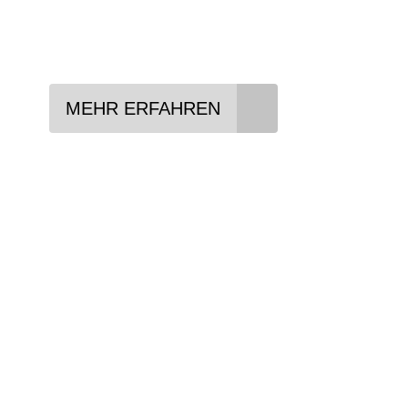
Vertrag abschließen
Abholen und Spaß haben
MEHR ERFAHREN